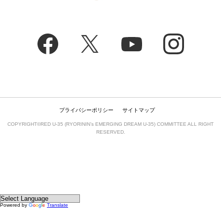
プライバシーポリシー
サイトマップ
COPYRIGHT©RED U-35 (RYORININ’s EMERGING DREAM U-35) COMMITTEE ALL RIGHT
RESERVED.
Powered by
Translate