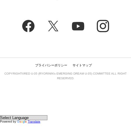
プライバシーポリシー
サイトマップ
COPYRIGHT©RED U-35 (RYORININ’s EMERGING DREAM U-35) COMMITTEE ALL RIGHT
RESERVED.
Powered by
Translate