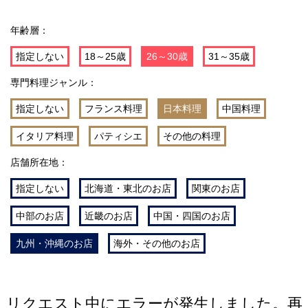
年齢層：
指定しない
18～25歳
26～30歳
31～35歳
専門料理ジャンル：
指定しない
フランス料理
日本料理
中国料理
イタリア料理
パティシエ
その他の料理
店舗所在地：
指定しない
北海道・東北のお店
関東のお店
中部のお店
近畿のお店
中国・四国のお店
九州・沖縄のお店
海外・その他のお店
リクエスト中にエラーが発生しました。再