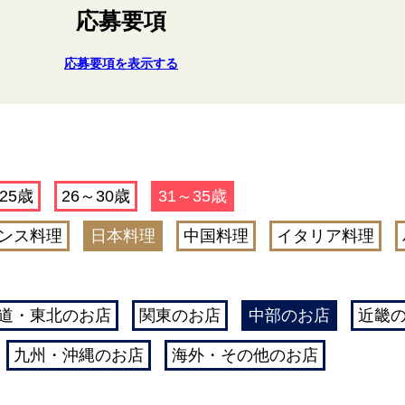
応募要項
応募要項を表示する
25歳
26～30歳
31～35歳
ンス料理
日本料理
中国料理
イタリア料理
道・東北のお店
関東のお店
中部のお店
近畿
九州・沖縄のお店
海外・その他のお店