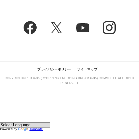
プライバシーポリシー
サイトマップ
COPYRIGHT©RED U-35 (RYORININ’s EMERGING DREAM U-35) COMMITTEE ALL RIGHT
RESERVED.
Powered by
Translate