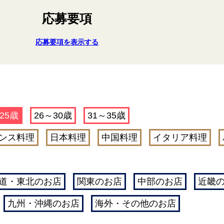
応募要項
応募要項を表示する
25歳
26～30歳
31～35歳
ンス料理
日本料理
中国料理
イタリア料理
道・東北のお店
関東のお店
中部のお店
近畿
九州・沖縄のお店
海外・その他のお店