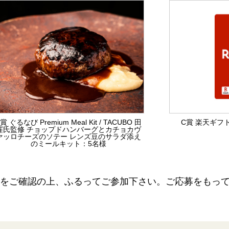
賞 ぐるなび Premium Meal Kit / TACUBO 田
C賞 楽天ギフト
窪氏監修 チョップドハンバーグとカチョカヴ
ァッロチーズのソテー レンズ豆のサラダ添え
のミールキット：5名様
をご確認の上、ふるってご参加下さい。ご応募をもっ