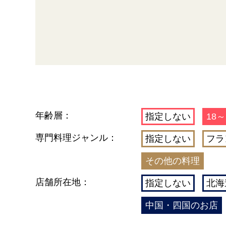
年齢層：
指定しない
18～
専門料理ジャンル：
指定しない
フラ
その他の料理
店舗所在地：
指定しない
北海
中国・四国のお店