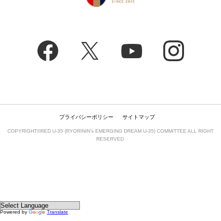
プライバシーポリシー
サイトマップ
COPYRIGHT©RED U-35 (RYORININ’s EMERGING DREAM U-35) COMMITTEE ALL RIGHT
RESERVED.
Powered by
Translate