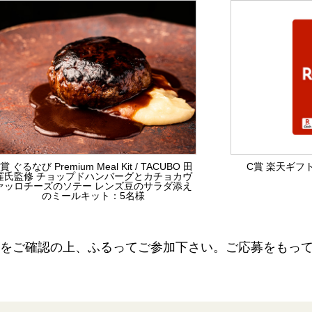
賞 ぐるなび Premium Meal Kit / TACUBO 田
C賞 楽天ギフト
窪氏監修 チョップドハンバーグとカチョカヴ
ァッロチーズのソテー レンズ豆のサラダ添え
のミールキット：5名様
をご確認の上、ふるってご参加下さい。ご応募をもっ