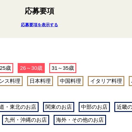
応募要項
応募要項を表示する
25歳
26～30歳
31～35歳
ンス料理
日本料理
中国料理
イタリア料理
道・東北のお店
関東のお店
中部のお店
近畿
九州・沖縄のお店
海外・その他のお店