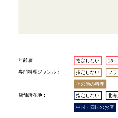
年齢層：
指定しない
18～
専門料理ジャンル：
指定しない
フラ
その他の料理
店舗所在地：
指定しない
北海
中国・四国のお店