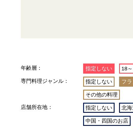
年齢層：
指定しない
18～
専門料理ジャンル：
指定しない
フラ
その他の料理
店舗所在地：
指定しない
北海
中国・四国のお店