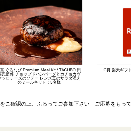
賞 ぐるなび Premium Meal Kit / TACUBO 田
C賞 楽天ギフト
窪氏監修 チョップドハンバーグとカチョカヴ
ァッロチーズのソテー レンズ豆のサラダ添え
のミールキット：5名様
をご確認の上、ふるってご参加下さい。ご応募をもっ