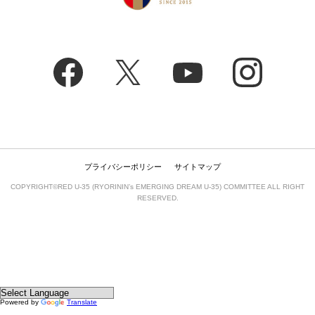
プライバシーポリシー
サイトマップ
COPYRIGHT©RED U-35 (RYORININ’s EMERGING DREAM U-35) COMMITTEE ALL RIGHT
RESERVED.
Powered by
Translate