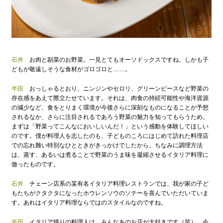
石井
お肉と副菜のお野菜。一見とてもオーソドックスですね。しかも子
どもが敬遠しそうな食材がゴロゴロと……。
半田
おっしゃるとおり、ニンジンやセロリ、グリーンピースなど野菜の
存在感をあえて際立たせています。それは、肉食の持続可能性や海洋資源
の減少など、食をとりまく環境が今後さらに深刻なものになることが予想
されるなか、さらに注目されるであろう野菜の魅力を知ってもらうため。
まずは「野菜ってこんなにおいしいんだ！」という感動を体験してほしい
のです。僕が料理人を志したのも、子どものころにはじめて訪れた料理店
での忘れ難い特別なひとときがきっかけでしたから。ちなみに調理方法
は、蒸す、あるいは煮ることで野菜のうま味を凝縮させるイタリア料理に
倣ったものです。
石井
チェーン店系の某有名イタリア料理レストランでは、我が家の子ど
もたちがクタクタになったホウレンソウのソテーを喜んでいただいていま
す。あれはイタリア料理ならではのスタイルなのですね。
半田
イタリア帰りの料理人は、みんなあのお店が大好きです（笑）。今