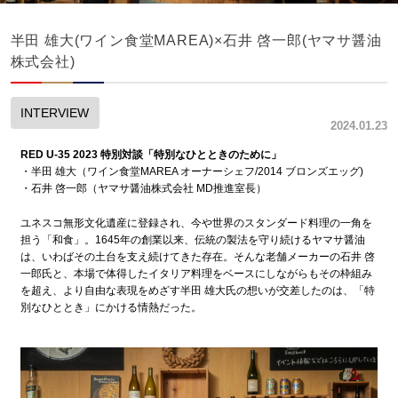
半田 雄大(ワイン食堂MAREA)×石井 啓一郎(ヤマサ醤油
株式会社)
INTERVIEW
2024.01.23
RED U-35 2023 特別対談「
特別なひとときのために
」
・半田 雄大（ワイン食堂MAREA オーナーシェフ/2014 ブロンズエッグ)
・石井 啓一郎（ヤマサ醤油株式会社 MD推進室長）
ユネスコ無形文化遺産に登録され、今や世界のスタンダード料理の一角を
担う「和食」。1645年の創業以来、伝統の製法を守り続けるヤマサ醤油
は、いわばその土台を支え続けてきた存在。そんな老舗メーカーの石井 啓
一郎氏と、本場で体得したイタリア料理をベースにしながらもその枠組み
を超え、より自由な表現をめざす半田 雄大氏の想いが交差したのは、「特
別なひととき」にかける情熱だった。