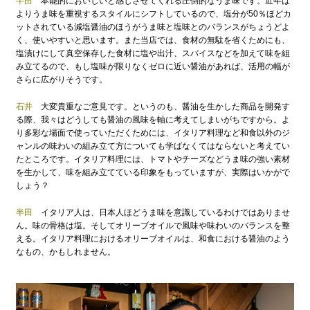
半田
本能的においしいと感じさせてくれる圧倒的なうま味です。近年は
よりうま味を重視するスタイルにシフトしているので、塩分が50％ほどカ
ットされている減塩醤油のほうがうま味と塩味とのバランスがちょうどよ
く、使いやすいと思います。また当店では、食材の無駄を省くためにも、
塩漬けにして真空保存した食材に塩や出汁、スパイスなどを加えて味を組
み立てるので、もし塩味が限りなくゼロに近い醤油があれば、活用の幅が
さらに広がりそうです。
石井
大変貴重なご意見です。というのも、醤油を生かした商品を開発す
る際、我々はどうしても醤油の風味を軸に考えてしまいがちですから。よ
り多彩な場面で使っていただくためには、イタリア料理など和食以外のジ
ャンルの味わいの組み立て方についても学ばなくてはならないと考えてい
たところです。イタリア料理には、トマトやチーズなどうま味の強い素材
を生かして、味を組み立てている印象をもっていますが、実際はいかがで
しょう？
半田
イタリア人は、日本人ほどうま味を意識しているわけではありませ
ん。味の骨格は塩。そしてオリーブオイルで風味や味わいのバランスを整
える。イタリア料理におけるオリーブオイルは、和食における醤油のよう
なもの、かもしれません。