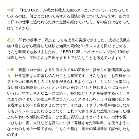
半田
「RED U-35」が私の料理人人生のターニングポイントになったと
いえるのは、何ごとにおいても考える習慣が身についたからです。あのま
ま日々の仕事に追われるだけの生活を続けていたら、今の自分はなかった
はずですから。
石井
30代の前半は、私にとっても成長を実感できました。成功と失敗を
繰り返しながら獲得した経験と知識の両輪がバランスよく回りはじめる、
そんな時期でもありましたね。「RED U-35」へのチャレンジから10年が
経過した今、半田さんは料理をする上でどんなことを考えていますか？
半田
新型コロナ禍による生活スタイルの変化や、折からの物価高騰もあ
り、外食需要は大変落ち込んだことも事実です。そんななか、お客様がレ
ストランに求めるものにも変化が見られるようになり、とくに「日常には
ない特別な体験をしたい」という想いをひしひしと感じるようになったと
いうわけです。そんなニーズに応え、特別なひとときを提供するべく、そ
れまでのイタリアの郷土料理にこだわったスタイルを、より自由に自分を
表現するものへと変化させたのです。それは、イタリア料理を軸にしなが
らもジャンルにこだわることなく、これまでさまざまな土地で出会った極
上の味わいや感動の記憶を、ひと皿に表現しようというもの。出汁や醤
（ひしお：麦、大豆などを醤油につけて発酵させた調味料）を使うように
なったのもその一環ですね。こちらの醤は、御社の減塩醤油で試作したも
のです。