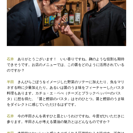
石井
ありがとうございます！ いい香りですね。麹のような役割も期待
できそうです。お店のメニューでは、この醤をどのように活用されている
のですか？
半田
きんぴらごぼうをイメージした野菜のソテーに加えたり、魚をマリ
ネする時に少量加えたり。あるいは醤のうま味をフィーチャーしたパスタ
料理もあります。カチョ・エ・ペぺ（チーズとブラックペッパーのパス
タ）に想を得た、「醤と鰹節のパスタ」はそのひとつ。醤と鰹節のうま味
をダイレクトに感じていただけるはずです。
石井
今の半田さんを表すひと皿というわけですね。今度ぜひいただきに
参ります。半田さんが考える醤油の魅力とはどんなものですか？