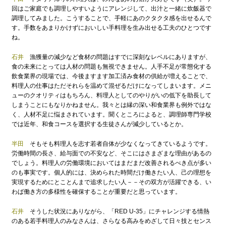
回はご家庭でも調理しやすいようにアレンジして、出汁と一緒に炊飯器で
調理してみました。こうすることで、手軽にあのクタクタ感を出せるんで
す。手数をあまりかけずにおいしい手料理を生み出せる工夫のひとつです
ね。
石井
漁獲量の減少など食材の問題はすでに深刻なレベルにありますが、
食の未来にとっては人材の問題も無視できません。人手不足が常態化する
飲食業界の現場では、今後ますます加工済み食材の供給が増えることで、
料理人の仕事はただそれらを温めて混ぜるだけになってしまいます。メニ
ューのクオリティはもちろん、料理人としてのやりがいの低下を助長して
しまうことにもなりかねません。我々とは縁の深い和食業界も例外ではな
く、人材不足に悩まされています。聞くところによると、調理師専門学校
では近年、和食コースを選択する生徒さんが減少しているとか。
半田
そもそも料理人を志す若者自体が少なくなってきているようです。
労働時間の長さ、給与面での不安など、そこにはさまざまな理由があるの
でしょう。料理人の労働環境においてはまだまだ改善されるべき点が多い
のも事実です。個人的には、決められた時間だけ働きたい人、己の理想を
実現するためにとことんまで追求したい人－－その双方が活躍できる、い
わば働き方の多様性を確保することが重要だと思っています。
石井
そうした状況にありながら、「RED U-35」にチャレンジする情熱
のある若手料理人のみなさんは、さらなる高みをめざして日々技とセンス