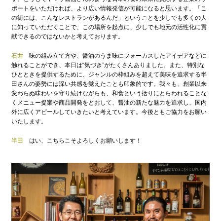
ポートをいただければ、より広い情報発信が可能になると思います。「こ
の街には、こんなレストランがあるんだ」ということを少しでも多くの人
に知っていただくことで、この場所を起点に、少しでも地元の活性化に貢
献できるのではないかと考えております。
石井
味の組み立て方や、醤油のうま味にフォーカスしたアイデアなどに
触れることができ、本日は“気づき”がたくさんありました。また、特別な
ひとときを提供するために、ジャンルの枠組みを超えて美味を追求する半
田さんの姿勢には深い共感を覚えたことも印象的です。我々も、創業以来
変わらぬ味わいを守り続けながらも、和食という括りにとらわれることな
くメニュー提案や商品開発をとおして、醤油の新たな魅力を追求し、国内
外に広くアピールしていきたいと考えています。今後ともご協力をお願い
いたします。
半田
はい、こちらこそよろしくお願いします！