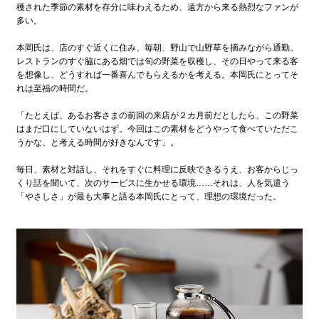
穫された季節の素材を存分に味わえるため、遠方から来る熱烈なファンが
多い。
本岡氏は、店のすぐ近くに住み、毎朝、野山で山野草を摘みながら通勤。
レストランのすぐ脇にある畑では旬の野菜を収穫し、その日やって来る客
を想像し、どうすれば一番喜んでもらえるかを考える。本岡氏にとってそ
れは至福の時間だ。
「たとえば、あるお客さまの前回の来店が２カ月前だとしたら、この野菜
はまだ口にしていないはず。今回はこの素材をどうやって食べていただこ
うかな、と考える時間が好きなんです」。
毎日、素材と対話し、それをすぐに料理に反映できるうえ、お客からじっ
くり話を聞いて、次のサービスに生かせる環境……それは、人を気遣う
「やさしさ」が最も大事と語る本岡氏にとって、理想の環境だった。