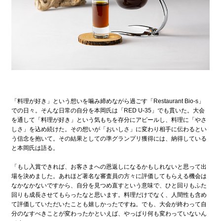
「料理が好き」という想いを噛み締めながら過ごす「Restaurant Bio-s」
での日々。そんな日常の自分を本岡氏は「RED U-35」でも貫いた。大会
を通して「料理が好き」という気もちを存分にアピールし、料理に「やさ
しさ」を込め続けた。その想いが「おいしさ」に変わり相手に伝わるとい
う信念を抱いて。その結果としての準グランプリ獲得には、納得している
と本岡氏は語る。
「もし入賞できれば、お客さまへの恩返しになるかもしれないと思って出
場を決めました。あれほど著名な審査員の方々に評価してもらえる機会は
なかなかないですから、自分を見つめ直すという意味で、ひと回りもふた
回りも成長させてもらったなと思います。料理だけでなく、人間性も含め
て評価していただいたことも嬉しかったですね。でも、大会が終わって自
分のなすべきことが変わったかといえば、やっぱり何も変わっていないん