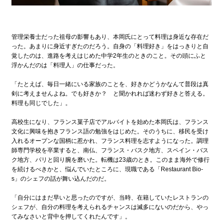
管理栄養士だった祖母の影響もあり、本岡氏にとって料理は身近な存在だ
った。あまりに身近すぎたのだろう。自身の「料理好き」をはっきりと自
覚したのは、進路を考えはじめた中学2年生のときのこと。その頭にふと
浮かんだのは「料理人」の仕事だった。
「たとえば、毎日一緒にいる家族のことを、好きかどうかなんて普段は真
剣に考えませんよね。でも好きか？ と聞かれれば迷わず好きと答える。
料理も同じでした」。
高校生になり、フランス菓子店でアルバイトを始めた本岡氏は、フランス
文化に興味を抱きフランス語の勉強をはじめた。そのうちに、移民を受け
入れるオープンな国柄に惹かれ、フランス料理を志すようになった。調理
師専門学校を卒業すると、南仏、フランス・バスク地方、スペイン・バス
ク地方、パリと回り腕を磨いた。転機は23歳のとき。このまま海外で修行
を続けるべきかと、悩んでいたところに、現職である「Restaurant Bio-
s」のシェフの話が舞い込んだのだ。
「自分にはまだ早いと思ったのですが、当時、在籍していたレストランの
シェフが、自分の料理を考えられるチャンスは滅多にないのだから、やっ
てみなさいと背中を押してくれたんです」。