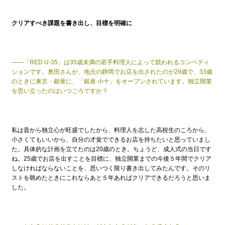
クリアすべき課題を書き出し、目標を明確に
——「RED U-35」は35歳未満の若手料理人によって競われるコンペティ
ションです。奥田さんが、地元の静岡でお店を出されたのが29歳で、33歳
のときに東京・銀座に、「銀座 小十」をオープンされています。独立開業
を思い立ったのはいつごろですか？
私は昔から独立心が旺盛でしたから、料理人を志した高校生のころから、
小さくてもいいから、自分の才覚でできるお店を持ちたいと思っていまし
た。具体的な計画を立てたのは20歳のとき。ちょうど、成人式の当日です
ね。25歳でお店を出すことを目標に、独立開業までの今後５年間でクリア
しなければならないことを、思いつく限り書き出してみたんです。そのリ
ストを眺めたときにこれならあと５年あればクリアできるだろうと思いま
した。