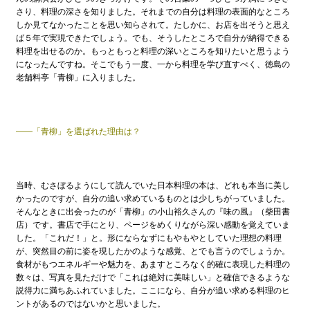
さり、料理の深さを知りました。それまでの自分は料理の表面的なところ
しか見てなかったことを思い知らされて。たしかに、お店を出そうと思え
ば５年で実現できたでしょう。でも、そうしたところで自分が納得できる
料理を出せるのか。もっともっと料理の深いところを知りたいと思うよう
になったんですね。そこでもう一度、一から料理を学び直すべく、徳島の
老舗料亭「青柳」に入りました。
——「青柳」を選ばれた理由は？
当時、むさぼるようにして読んでいた日本料理の本は、どれも本当に美し
かったのですが、自分の追い求めているものとは少しちがっていました。
そんなときに出会ったのが「青柳」の小山裕久さんの『味の風』（柴田書
店）です。書店で手にとり、ページをめくりながら深い感動を覚えていま
した。「これだ！」と。形にならなずにもやもやとしていた理想の料理
が、突然目の前に姿を現したかのような感覚、とでも言うのでしょうか。
食材がもつエネルギーや魅力を、あますところなく的確に表現した料理の
数々は、写真を見ただけで「これは絶対に美味しい」と確信できるような
説得力に満ちあふれていました。ここになら、自分が追い求める料理のヒ
ントがあるのではないかと思いました。