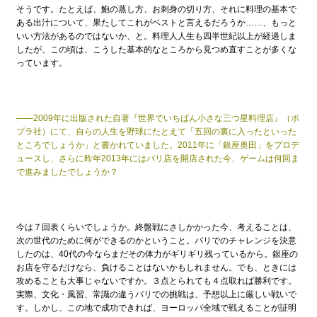
そうです。たとえば、鮑の蒸し方、お刺身の切り方、それに料理の基本で
ある出汁について、果たしてこれがベストと言えるだろうか……、もっと
いい方法があるのではないか、と。料理人人生も四半世紀以上が経過しま
したが、この頃は、こうした基本的なところから見つめ直すことが多くな
っています。
——2009年に出版された自著『世界でいちばん小さな三つ星料理店』（ポ
プラ社）にて、自らの人生を野球にたとえて「五回の裏に入ったといった
ところでしょうか」と書かれていました。2011年に「銀座奥田」をプロデ
ュースし、さらに昨年2013年にはパリ店を開店された今、ゲームは何回ま
で進みましたでしょうか？
今は７回表くらいでしょうか。終盤戦にさしかかった今、考えることは、
次の世代のために何ができるのかということ。パリでのチャレンジを決意
したのは、40代の今ならまだその体力がギリギリ残っているから。銀座の
お店を守るだけなら、負けることはないかもしれません。でも、ときには
攻めることも大事じゃないですか。３点とられても４点取れば勝利です。
実際、文化・風習、常識の違うパリでの挑戦は、予想以上に厳しい戦いで
す。しかし、この地で成功できれば、ヨーロッパ全域で戦えることが証明