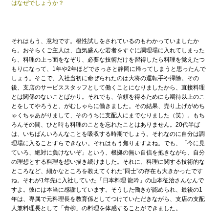
はなぜでしょうか？
それはもう、意地です。根性試しをされているのもわかっていましたか
ら。おそらくご主人は、血気盛んな若者をすぐに調理場に入れてしまった
ら、料理の上っ面をなぞり、必要な技術だけを習得したら料理を覚えたつ
もりになって、1年や2年ほどでさっさと静岡に帰ってしまうと思ったんで
しょう。そこで、入社当初に命ぜられたのは大将の運転手や掃除。その
後、支店のサービススタッフとして働くことになりましたから、直接料理
とは関係のないことばかり。それでも、信頼を得るためにも期待以上のこ
とをしてやろうと、がむしゃらに働きました。その結果、売り上げがめち
ゃくちゃあがりまして、そのうちに支配人にまでなりました（笑）。もち
ろんその間、ひと時も料理のことを忘れたことはありません。20代半ば
は、いちばんいろんなことを吸収する時期でしょう。それなのに自分は調
理場に入ることすらできない。それはもう焦りますよね。でも、「今に見
ていろ、絶対に負けないぞ」という、根拠の無い自信を抱きながら、自分
の理想とする料理を想い描き続けました。それに、料理に関する技術的な
ところなど、細かなところを教えてくれた“同士”の存在も大きかったです
ね。それが1年先に入社していた「日本料理 龍吟」の山本征治さんなんで
すよ。彼には本当に感謝しています。そうした働きが認められ、最後の1
年は、専属で元料理長を教育係としてつけていただきながら、支店の支配
人兼料理長として「青柳」の料理を体感することができました。