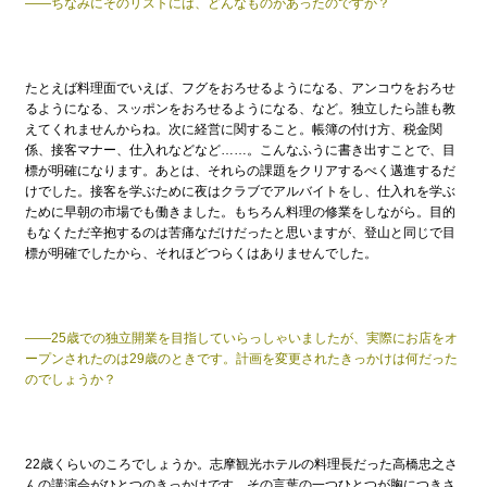
——ちなみにそのリストには、どんなものがあったのですか？
たとえば料理面でいえば、フグをおろせるようになる、アンコウをおろせ
るようになる、スッポンをおろせるようになる、など。独立したら誰も教
えてくれませんからね。次に経営に関すること。帳簿の付け方、税金関
係、接客マナー、仕入れなどなど……。こんなふうに書き出すことで、目
標が明確になります。あとは、それらの課題をクリアするべく邁進するだ
けでした。接客を学ぶために夜はクラブでアルバイトをし、仕入れを学ぶ
ために早朝の市場でも働きました。もちろん料理の修業をしながら。目的
もなくただ辛抱するのは苦痛なだけだったと思いますが、登山と同じで目
標が明確でしたから、それほどつらくはありませんでした。
——25歳での独立開業を目指していらっしゃいましたが、実際にお店をオ
ープンされたのは29歳のときです。計画を変更されたきっかけは何だった
のでしょうか？
22歳くらいのころでしょうか。志摩観光ホテルの料理長だった高橋忠之さ
んの講演会がひとつのきっかけです。その言葉の一つひとつが胸につきさ