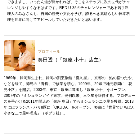
できますし、いったん道が開かれれば、そこをステップに次の世代がチャ
レンジしやすくなるはずです。RED U-35のチャレンジャーである若手料
理人のみなさんも、自国の歴史や文化を学び、誇るべき素晴らしい日本料
理を世界に向けてアピールしていただきたいと思います。
プロフィール
奥田透（「銀座 小十」店主）
1969年、静岡県生まれ。静岡の割烹旅館「喜久屋」、京都の「鮎の宿つたや」
などを経て、徳島の「青柳」で修業を積む。1999年、29歳で地元静岡に「花
見小路」を開店。2003年、東京・銀座に進出し「銀座 小十」をオープン。
2007年の『ミシュランガイド東京』発刊以来、三ツ星を維持する。プロデュー
スを手がける2011年開店の「銀座 奥田」でもミシュラン二ツ星を獲得。2013
年にはフランス・パリ8区に「OKUDA」をオープン。著書に『世界でいちばん
小さな三つ星料理店』（ポプラ社）。