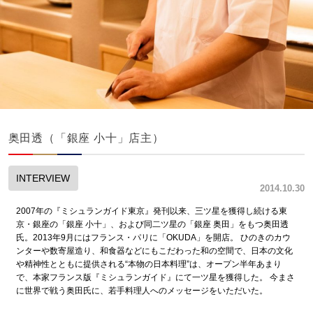
奥田透（「銀座 小十」店主）
INTERVIEW
2014.10.30
2007年の『ミシュランガイド東京』発刊以来、三ツ星を獲得し続ける東
京・銀座の「銀座 小十」、および同二ツ星の「銀座 奥田」をもつ奥田透
氏。2013年9月にはフランス・パリに「OKUDA」を開店。 ひのきのカウ
ンターや数寄屋造り、和食器などにもこだわった和の空間で、日本の文化
や精神性とともに提供される“本物の日本料理”は、オープン半年あまり
で、本家フランス版『ミシュランガイド』にて一ツ星を獲得した。 今まさ
に世界で戦う奥田氏に、若手料理人へのメッセージをいただいた。