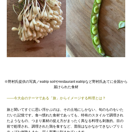
※野村氏提供の写真／eatrip soilやrestaurant eatripなど野村氏あてに全国から
届けられた食材
——今大会のテーマである「旅」からイメージする料理とは？
旅と聞いてすぐに思い浮かぶのは、その土地にしかない、旬のものをいた
だいた記憶です。食べ慣れた食材であっても、特有のスタイルで調理され
たようなもの、つまり素材の捉え方がまったく異なる料理も刺激的。目の
前で処理され、調理された鶏を食すなど、普段はなかなかできないプリミ