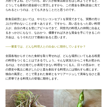
力的ですよね。というのも、若い人が飲食店経営をはじめようとすると、
どうしても最初の資金繰りに苦労しますから、この賞金を運転資金に充て
られるというのは、とても大きなことだと思うのです。
飲食店経営においては、やりたいコンセプトを実現できても、実際の売り
上げが伴わないことが多々あります。ですから、高い志をもった若い料理
人が、自分の考えを世にアピールできて、同世代の料理人の仲間に出会え
るきっかけにもなり、なおかつ、優勝すれば大きな賞金を手にできるこの
大会は、もうそれだけで価値があると思います。
——審査では、どんな料理人との出会いに期待していますか？
全国各地からすぐれた食材を取り寄せれば、どんな場所にいてもある程度
の料理をつくることはできるでしょう。そんな状況だからこそ私が惹かれ
るのは、その土地でしか表現できない料理をつくる人。日々の営みや、そ
の歴史や風土に根ざしたひと皿を創出する料理人には憧れすら感じます。
独自の風景と、そこで育まれた食材とをマリアージュして美味なるひと皿
に昇華できる料理人の登場に期待します。