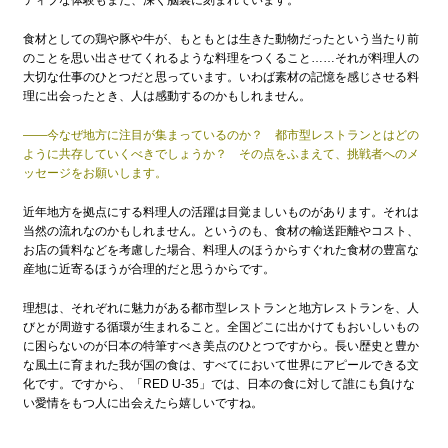
ティブな体験もまた、深く脳裏に刻まれています。
食材としての鶏や豚や牛が、もともとは生きた動物だったという当たり前
のことを思い出させてくれるような料理をつくること……それが料理人の
大切な仕事のひとつだと思っています。いわば素材の記憶を感じさせる料
理に出会ったとき、人は感動するのかもしれません。
——今なぜ地方に注目が集まっているのか？ 都市型レストランとはどの
ように共存していくべきでしょうか？ その点をふまえて、挑戦者へのメ
ッセージをお願いします。
近年地方を拠点にする料理人の活躍は目覚ましいものがあります。それは
当然の流れなのかもしれません。というのも、食材の輸送距離やコスト、
お店の賃料などを考慮した場合、料理人のほうからすぐれた食材の豊富な
産地に近寄るほうが合理的だと思うからです。
理想は、それぞれに魅力がある都市型レストランと地方レストランを、人
びとが周遊する循環が生まれること。全国どこに出かけてもおいしいもの
に困らないのが日本の特筆すべき美点のひとつですから。長い歴史と豊か
な風土に育まれた我が国の食は、すべてにおいて世界にアピールできる文
化です。ですから、「RED U-35」では、日本の食に対して誰にも負けな
い愛情をもつ人に出会えたら嬉しいですね。