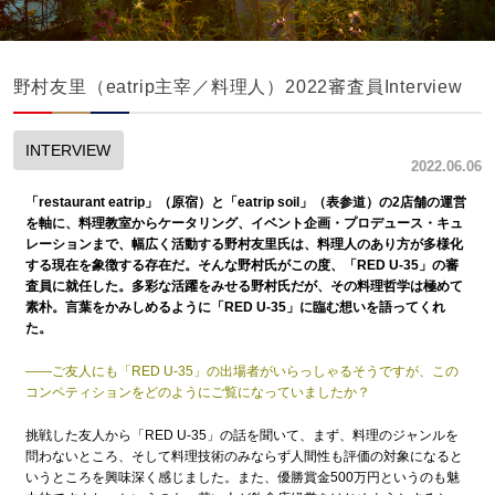
野村友里（eatrip主宰／料理人）2022審査員Interview
INTERVIEW
2022.06.06
「restaurant eatrip」（原宿）と「eatrip soil」（表参道）の2店舗の運営
を軸に、料理教室からケータリング、イベント企画・プロデュース・キュ
レーションまで、幅広く活動する野村友里氏は、料理人のあり方が多様化
する現在を象徴する存在だ。そんな野村氏がこの度、「RED U-35」の審
査員に就任した。多彩な活躍をみせる野村氏だが、その料理哲学は極めて
素朴。言葉をかみしめるように「RED U-35」に臨む想いを語ってくれ
た。
——ご友人にも「RED U-35」の出場者がいらっしゃるそうですが、この
コンペティションをどのようにご覧になっていましたか？
挑戦した友人から「RED U-35」の話を聞いて、まず、料理のジャンルを
問わないところ、そして料理技術のみならず人間性も評価の対象になると
いうところを興味深く感じました。また、優勝賞金500万円というのも魅