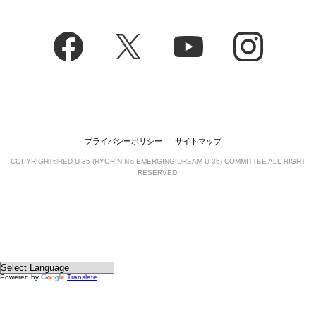
プライバシーポリシー
サイトマップ
COPYRIGHT©RED U-35 (RYORININ’s EMERGING DREAM U-35) COMMITTEE ALL RIGHT
RESERVED.
Powered by
Translate