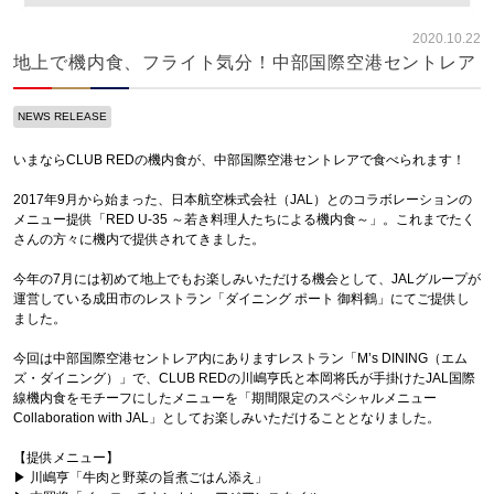
2020.10.22
地上で機内食、フライト気分！中部国際空港セントレア
NEWS RELEASE
いまならCLUB REDの機内食が、中部国際空港セントレアで食べられます！
2017年9月から始まった、日本航空株式会社（JAL）とのコラボレーションの
メニュー提供「RED U-35 ～若き料理人たちによる機内食～」。これまでたく
さんの方々に機内で提供されてきました。
今年の7月には初めて地上でもお楽しみいただける機会として、JALグループが
運営している成田市のレストラン「ダイニング ポート 御料鶴」にてご提供し
ました。
今回は中部国際空港セントレア内にありますレストラン「M’s DINING（エム
ズ・ダイニング）」で、CLUB REDの川嶋亨氏と本岡将氏が手掛けたJAL国際
線機内食をモチーフにしたメニューを「期間限定のスペシャルメニュー
Collaboration with JAL」としてお楽しみいただけることとなりました。
【提供メニュー】
▶︎ 川嶋亨「牛肉と野菜の旨煮ごはん添え」