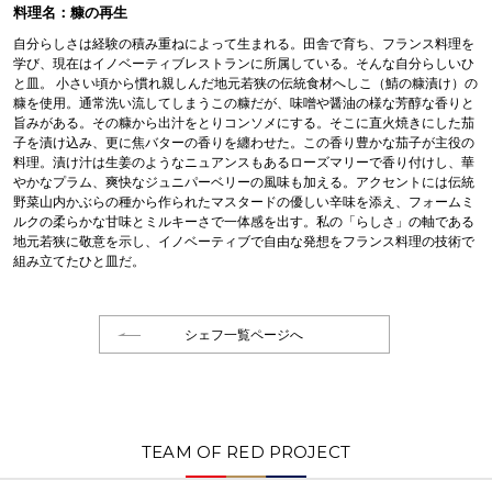
料理名：糠の再生
自分らしさは経験の積み重ねによって生まれる。田舎で育ち、フランス料理を
学び、現在はイノベーティブレストランに所属している。そんな自分らしいひ
と皿。 小さい頃から慣れ親しんだ地元若狭の伝統食材へしこ（鯖の糠漬け）の
糠を使用。通常洗い流してしまうこの糠だが、味噌や醤油の様な芳醇な香りと
旨みがある。その糠から出汁をとりコンソメにする。そこに直火焼きにした茄
子を漬け込み、更に焦バターの香りを纏わせた。この香り豊かな茄子が主役の
料理。漬け汁は生姜のようなニュアンスもあるローズマリーで香り付けし、華
やかなプラム、爽快なジュニパーベリーの風味も加える。アクセントには伝統
野菜山内かぶらの種から作られたマスタードの優しい辛味を添え、フォームミ
ルクの柔らかな甘味とミルキーさで一体感を出す。私の「らしさ」の軸である
地元若狭に敬意を示し、イノベーティブで自由な発想をフランス料理の技術で
組み立てたひと皿だ。
シェフ一覧ページへ
TEAM OF RED PROJECT