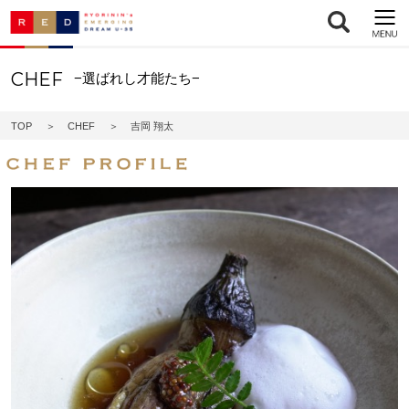
CHEF
−選ばれし才能たち−
TOP
CHEF
吉岡 翔太