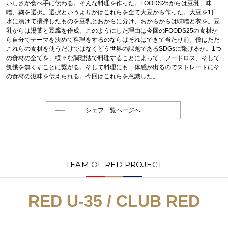
いしさが食べ手に伝わる。そんな料理を作った。FOODS25からは豆乳、味
噌、麹を選択。選択というよりかはこれらを全て大豆から作った。大豆を1日
水に漬けて攪拌したものを豆乳とおからに分け、おからからは味噌と衣を。豆
乳からは湯葉と豆腐を作成。このようにした理由は今回のFOODS25の食材か
ら自分でテーマを決めて料理をするのならばそれはできて当たり前。僕はただ
これらの食材を使うだけではなくどう世界の課題であるSDGsに繋げるか。1つ
の食材の全てを、様々な調理法で料理することによって、フードロス、そして
飢餓を無くすことに繋がる。そして料理にも一体感が出るのでストレートにそ
の食材の滋味を伝えられる。今回はこれらを意識した。
シェフ一覧ページへ
TEAM OF RED PROJECT
RED U-35 / CLUB RED