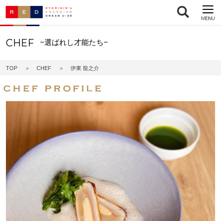
CHEF
−選ばれし才能たち−
TOP
CHEF
伊東 龍之介