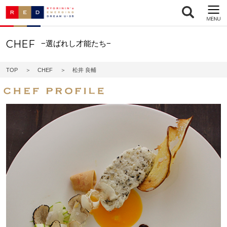
CHEF
−選ばれし才能たち−
TOP
CHEF
松井 良輔