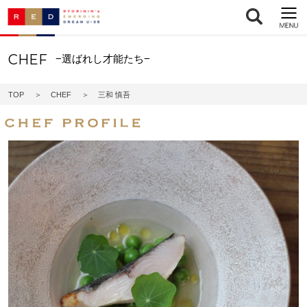
CHEF
−選ばれし才能たち−
TOP
CHEF
三和 慎吾