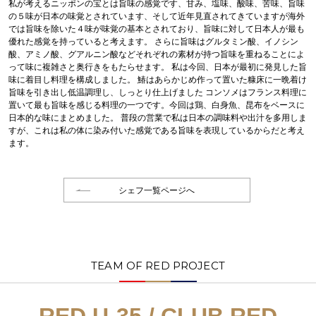
私が考えるニッポンの宝とは旨味の感覚です、甘み、塩味、酸味、苦味、旨味
の５味が日本の味覚とされています、そして近年見直されてきていますが海外
では旨味を除いた４味が味覚の基本とされており、旨味に対して日本人が最も
優れた感覚を持っていると考えます。 さらに旨味はグルタミン酸、イノシン
酸、アミノ酸、グアルニン酸などそれぞれの素材が持つ旨味を重ねることによ
って味に複雑さと奥行きをもたらせます。 私は今回、日本が最初に発見した旨
味に着目し料理を構成しました。 鰆はあらかじめ作って置いた糠床に一晩着け
旨味を引き出し低温調理し、しっとり仕上げました コンソメはフランス料理に
置いて最も旨味を感じる料理の一つです。今回は鶏、白身魚、昆布をベースに
日本的な味にまとめました。 普段の営業で私は日本の調味料や出汁を多用しま
すが、これは私の体に染み付いた感覚である旨味を表現しているからだと考え
ます。
シェフ一覧ページへ
TEAM OF RED PROJECT
RED U-35 / CLUB RED