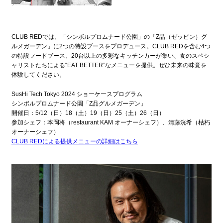
CLUB REDでは、「シンボルプロムナード公園」の「Z品（ゼッピン）グ
ルメガーデン」に2つの特設ブースをプロデュース。CLUB REDを含む4つ
の特設フードブース、20台以上の多彩なキッチンカーが集い、食のスペシ
ャリストたちによる“EAT BETTER”なメニューを提供。ぜひ未来の味覚を
体験してください。
SusHi Tech Tokyo 2024 ショーケースプログラム
シンボルプロムナード公園「Z品グルメガーデン」
開催日：5/12（日）18（土）19（日）25（土）26（日）
参加シェフ：本岡将（restaurant KAM オーナーシェフ）、清藤洸希（枯朽
オーナーシェフ）
CLUB REDによる提供メニューの詳細はこちら