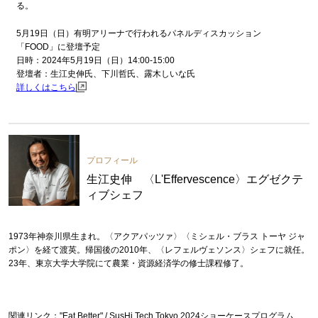
る。
5月19日（日）有明アリーナで行われるパネルディスカッション
「FOOD」に登壇予定
日時：2024年5月19日（日）14:00-15:00
登壇者：生江史伸氏、下川哲氏、露木しいな氏
詳しくはこちら
プロフィール
生江史伸 〈L'Effervescence〉エグゼクテ
ィブシェフ
1973年神奈川県生まれ。〈アクアパッツァ〉〈ミシェル・ブラス トーヤ ジャ
ポン〉を経て渡英。帰国後の2010年、〈レフェルヴェソンス〉シェフに就任。
23年、東京大学大学院にて農業・資源経済学の修士課程修了。
関連リンク：
"Eat Better" / SusHi Tech Tokyo 2024ショーケースプログラム