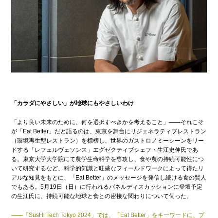
「カラダにやさしい」が地球にもやさしいわけ
「より良い未来のために、何を選択すべきかを考えること」——それこそ
が「Eat Better」だと語るのは、東京を舞台にリジェネラティブレストラン
（環境再生型レストラン）を標榜し、世界のガストロノミーシーンをリー
ドする「レフェルヴェソンス」エグゼクティブシェフ・生江史伸氏であ
る。東京大学大学院にて農学生命科学を専攻し、食や農の持続可能性につ
いて研究するなど、科学的知識と旺盛なフィールドワークによって得たリ
アルな知見をもとに、「Eat Better」のメッセージを発信し続ける食の賢人
でもある。5月19日（日）に行われるパネルディスカッションに登壇予定
の生江氏に、持続可能な地球と食との密接な関わりについて伺った。
——「SusHi Tech Tokyo 2024」では、「Eat Better」をキーワードに、プ