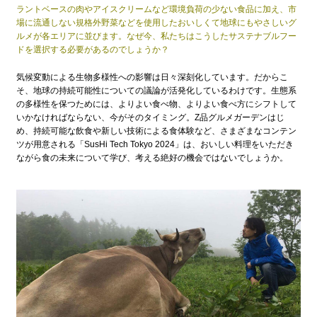
ラントベースの肉やアイスクリームなど環境負荷の少ない食品に加え、市
場に流通しない規格外野菜などを使用したおいしくて地球にもやさしいグ
ルメが各エリアに並びます。なぜ今、私たちはこうしたサステナブルフー
ドを選択する必要があるのでしょうか？
気候変動による生物多様性への影響は日々深刻化しています。だからこ
そ、地球の持続可能性についての議論が活発化しているわけです。生態系
の多様性を保つためには、よりよい食べ物、よりよい食べ方にシフトして
いかなければならない、今がそのタイミング。Z品グルメガーデンはじ
め、持続可能な飲食や新しい技術による食体験など、さまざまなコンテン
ツが用意される「SusHi Tech Tokyo 2024」は、おいしい料理をいただき
ながら食の未来について学び、考える絶好の機会ではないでしょうか。