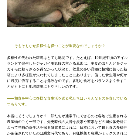
——そもそもなぜ多様性を保つことが重要なのでしょうか？
多様性の失われた環境はとても脆弱です。たとえば、19世紀中頃のアイル
ランドで発生したジャガイモ飢饉の主たる原因は、主食のほとんどをジャ
ガイモに頼らざるを得なかった状況と、収量の多い品種に極端に偏った栽
培により多様性が失われてしまったことにあります。偏った食生活や何か
に過度に依存することは危険なのです。多彩な食材をバランスよく食すこ
とがヒトにも地球環境にもやさしいのです。
——和食を中心に多様な食生活を送る私たちはいろんなものを食している
つもりです。
本当にそうでしょうか？ 私たちが通常手にできるのは各地で生産される
農産物のごく一部です。先史時代の人骨を炭素や窒素などの同位体分析に
よって当時の食生活を探る研究者によれば、日本において最も食の多様性
が確保されていたのは縄文時代であり、狩猟採集と農耕がミックスされは