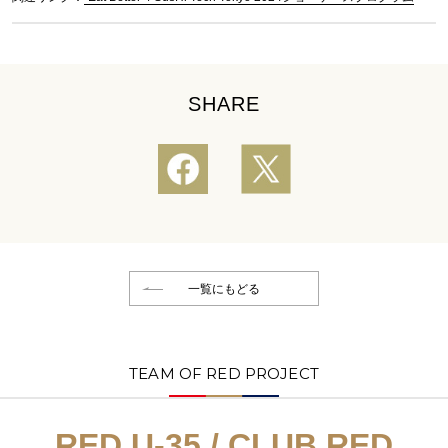
SHARE
一覧にもどる
TEAM OF RED PROJECT
RED U-35 / CLUB RED