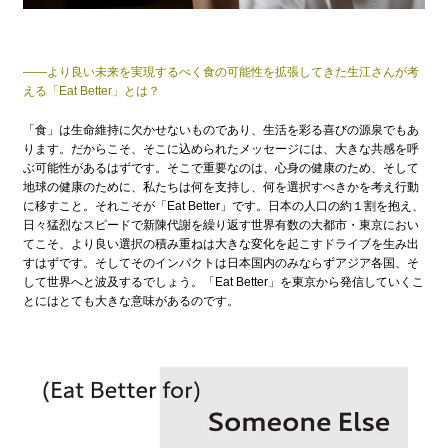
——より良い未来を実現するべく食の可能性を拡張してきた生江さんが考
える「Eat Better」とは？
「食」は生命維持に欠かせないものであり、生活を彩る喜びの源泉でもあ
ります。だからこそ、そこに込められたメッセージには、大きな共感を呼
ぶ可能性があるはずです。そこで重要なのは、心身の健康のため、そして
地球の健康のために、私たちは何を支持し、何を選択すべきかを考え行動
に移すこと。それこそが「Eat Better」です。日本の人口の約１割を抱え、
日々猛烈なスピードで新陳代謝を繰り返す世界有数の大都市・東京におい
てこそ、より良い選択の積み重ねは大きな変化を起こすドライブを生み出
すはずです。そしてそのインパクトは日本国内のみならずアジア各国、そ
して世界へと波及するでしょう。「Eat Better」を東京から発信していくこ
とにはとても大きな意味があるのです。