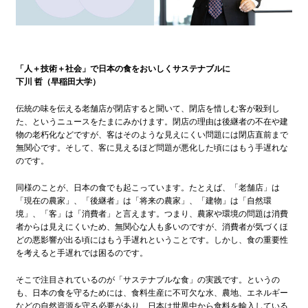
「人＋技術＋社会」で日本の食をおいしくサステナブルに
下川 哲（早稲田大学）
伝統の味を伝える老舗店が閉店すると聞いて、閉店を惜しむ客が殺到し
た、というニュースをたまにみかけます。閉店の理由は後継者の不在や建
物の老朽化などですが、客はそのような見えにくい問題には閉店直前まで
無関心です。そして、客に見えるほど問題が悪化した頃にはもう手遅れな
のです。
同様のことが、日本の食でも起こっています。たとえば、「老舗店」は
「現在の農家」、「後継者」は「将来の農家」、「建物」は「自然環
境」、「客」は「消費者」と言えます。つまり、農家や環境の問題は消費
者からは見えにくいため、無関心な人も多いのですが、消費者が気づくほ
どの悪影響が出る頃にはもう手遅れということです。しかし、食の重要性
を考えると手遅れでは困るのです。
そこで注目されているのが「サステナブルな食」の実践です。というの
も、日本の食を守るためには、食料生産に不可欠な水、農地、エネルギー
などの自然資源を守る必要があり、日本は世界中から食料を輸入している