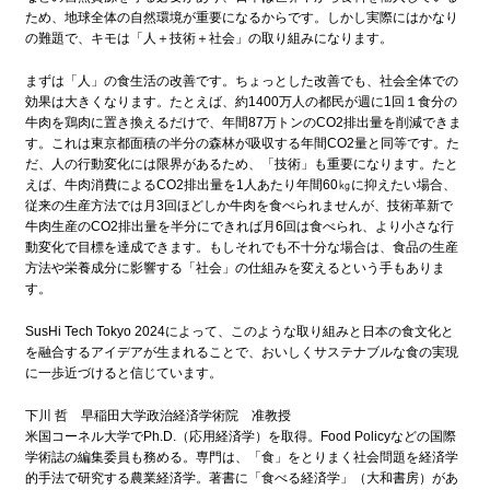
ため、地球全体の自然環境が重要になるからです。しかし実際にはかなり
の難題で、キモは「人＋技術＋社会」の取り組みになります。
まずは「人」の食生活の改善です。ちょっとした改善でも、社会全体での
効果は大きくなります。たとえば、約1400万人の都民が週に1回１食分の
牛肉を鶏肉に置き換えるだけで、年間87万トンのCO2排出量を削減できま
す。これは東京都面積の半分の森林が吸収する年間CO2量と同等です。た
だ、人の行動変化には限界があるため、「技術」も重要になります。たと
えば、牛肉消費によるCO2排出量を1人あたり年間60㎏に抑えたい場合、
従来の生産方法では月3回ほどしか牛肉を食べられませんが、技術革新で
牛肉生産のCO2排出量を半分にできれば月6回は食べられ、より小さな行
動変化で目標を達成できます。もしそれでも不十分な場合は、食品の生産
方法や栄養成分に影響する「社会」の仕組みを変えるという手もありま
す。
SusHi Tech Tokyo 2024によって、このような取り組みと日本の食文化と
を融合するアイデアが生まれることで、おいしくサステナブルな食の実現
に一歩近づけると信じています。
下川 哲 早稲田大学政治経済学術院 准教授
米国コーネル大学でPh.D.（応用経済学）を取得。Food Policyなどの国際
学術誌の編集委員も務める。専門は、「食」をとりまく社会問題を経済学
的手法で研究する農業経済学。著書に「食べる経済学」（大和書房）があ