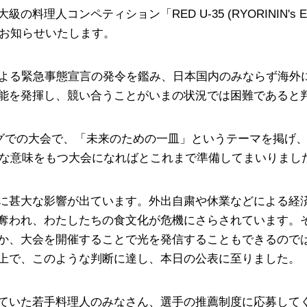
コンペティション「RED U-35 (RYORININ's EMERG
をお知らせいたします。
による緊急事態宣言の発令を鑑み、日本国内のみならず海外
能を発揮し、競い合うことがいまの状況では困難であると
ングでの大会で、「未来のための一皿」というテーマを掲げ
きな意味をもつ大会になればとこれまで準備してまいりまし
に甚大な影響が出ています。外出自粛や休業などによる経
奪われ、わたしたちの食文化が危機にさらされています。
か、大会を開催することで光を発信することもできるので
上で、このような判断に達し、本日の公表に至りました。
ていた若手料理人のみなさん、選手の推薦制度に応募して