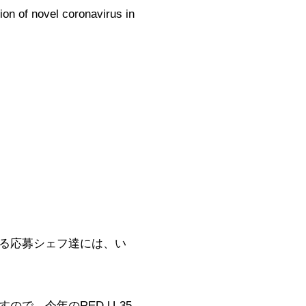
on of novel coronavirus in
いる応募シェフ達には、い
で、今年のRED U-35