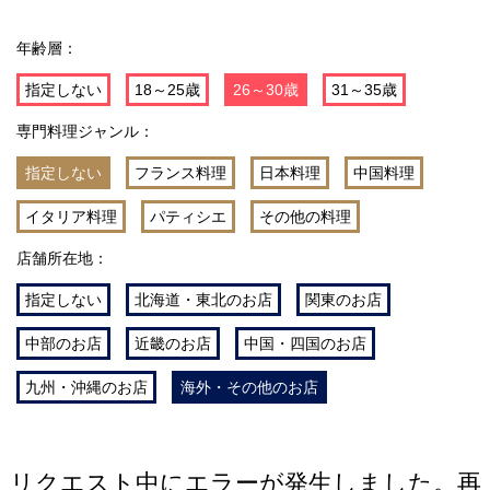
年齢層：
指定しない
18～25歳
26～30歳
31～35歳
専門料理ジャンル：
指定しない
フランス料理
日本料理
中国料理
イタリア料理
パティシエ
その他の料理
店舗所在地：
指定しない
北海道・東北のお店
関東のお店
中部のお店
近畿のお店
中国・四国のお店
九州・沖縄のお店
海外・その他のお店
リクエスト中にエラーが発生しました。再