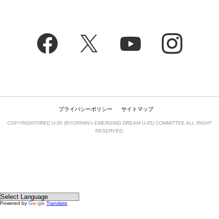
プライバシーポリシー
サイトマップ
COPYRIGHT©RED U-35 (RYORININ’s EMERGING DREAM U-35) COMMITTEE ALL RIGHT
RESERVED.
Powered by
Translate