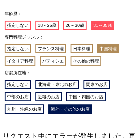
年齢層：
指定しない
18～25歳
26～30歳
31～35歳
専門料理ジャンル：
指定しない
フランス料理
日本料理
中国料理
イタリア料理
パティシエ
その他の料理
店舗所在地：
指定しない
北海道・東北のお店
関東のお店
中部のお店
近畿のお店
中国・四国のお店
九州・沖縄のお店
海外・その他のお店
リクエスト中にエラーが発生しました。再