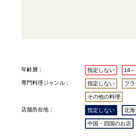
年齢層：
指定しない
18～
専門料理ジャンル：
指定しない
フラ
その他の料理
店舗所在地：
指定しない
北海
中国・四国のお店