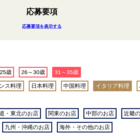
応募要項
応募要項を表示する
25歳
26～30歳
31～35歳
ンス料理
日本料理
中国料理
イタリア料理
道・東北のお店
関東のお店
中部のお店
近畿
九州・沖縄のお店
海外・その他のお店