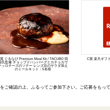
賞 ぐるなび Premium Meal Kit / TACUBO 田
C賞 楽天ギフト
窪氏監修 チョップドハンバーグとカチョカヴ
ァッロチーズのソテー レンズ豆のサラダ添え
のミールキット：5名様
をご確認の上、ふるってご参加下さい。ご応募をもっ