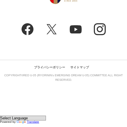
プライバシーポリシー
サイトマップ
COPYRIGHT©RED U-35 (RYORININ’s EMERGING DREAM U-35) COMMITTEE ALL RIGHT
RESERVED.
Powered by
Translate