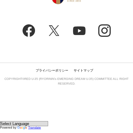
プライバシーポリシー
サイトマップ
COPYRIGHT©RED U-35 (RYORININ’s EMERGING DREAM U-35) COMMITTEE ALL RIGHT
RESERVED.
Powered by
Translate