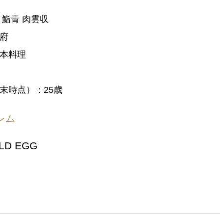
 鮨青 肉雲収
府
本料理
末時点）：25歳
レム
OLD EGG