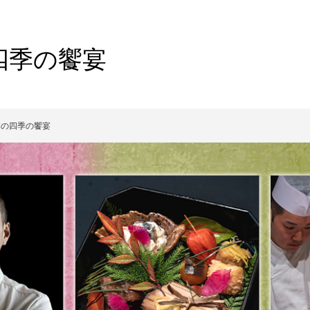
四季の饗宴
本の四季の饗宴