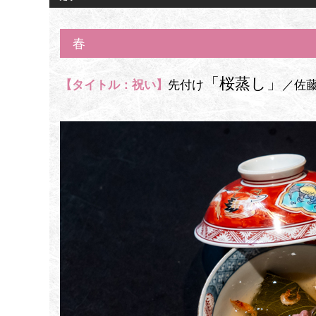
春
「桜蒸し」
【タイトル：祝い】
先付け
／佐