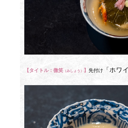
「ホワ
【タイトル：微笑
】
先付け
（みしょう）