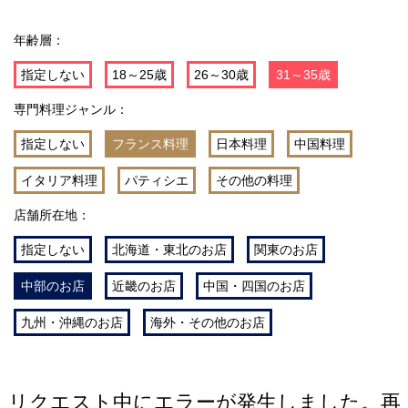
年齢層：
指定しない
18～25歳
26～30歳
31～35歳
専門料理ジャンル：
指定しない
フランス料理
日本料理
中国料理
イタリア料理
パティシエ
その他の料理
店舗所在地：
指定しない
北海道・東北のお店
関東のお店
中部のお店
近畿のお店
中国・四国のお店
九州・沖縄のお店
海外・その他のお店
リクエスト中にエラーが発生しました。再