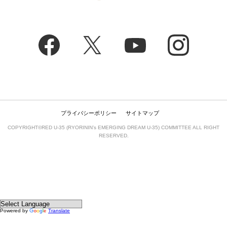
プライバシーポリシー
サイトマップ
COPYRIGHT©RED U-35 (RYORININ’s EMERGING DREAM U-35) COMMITTEE ALL RIGHT
RESERVED.
Powered by
Translate