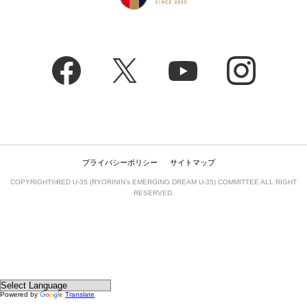
プライバシーポリシー
サイトマップ
COPYRIGHT©RED U-35 (RYORININ’s EMERGING DREAM U-35) COMMITTEE ALL RIGHT
RESERVED.
Powered by
Translate