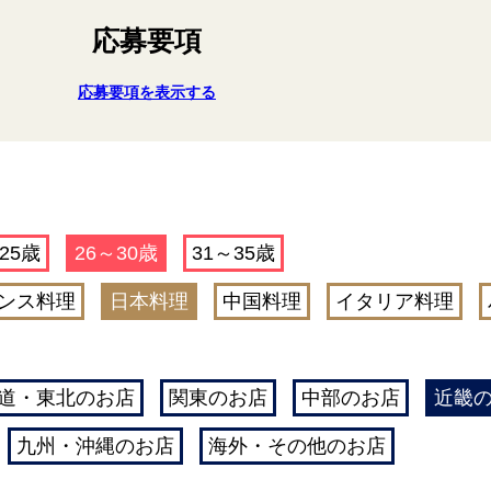
応募要項
応募要項を表示する
25歳
26～30歳
31～35歳
ンス料理
日本料理
中国料理
イタリア料理
道・東北のお店
関東のお店
中部のお店
近畿
九州・沖縄のお店
海外・その他のお店