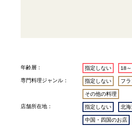
年齢層：
指定しない
18～
専門料理ジャンル：
指定しない
フラ
その他の料理
店舗所在地：
指定しない
北海
中国・四国のお店