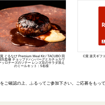
賞 ぐるなび Premium Meal Kit / TACUBO 田
C賞 楽天ギフト
窪氏監修 チョップドハンバーグとカチョカヴ
ァッロチーズのソテー レンズ豆のサラダ添え
のミールキット：5名様
をご確認の上、ふるってご参加下さい。ご応募をもっ