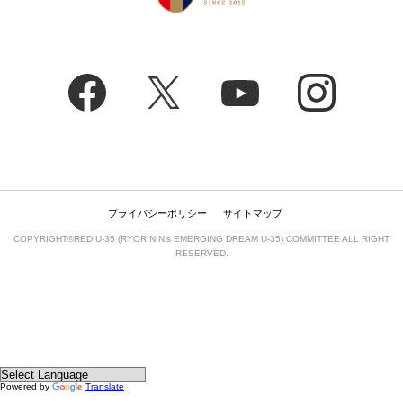
プライバシーポリシー
サイトマップ
COPYRIGHT©RED U-35 (RYORININ’s EMERGING DREAM U-35) COMMITTEE ALL RIGHT
RESERVED.
Powered by
Translate