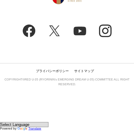
プライバシーポリシー
サイトマップ
COPYRIGHT©RED U-35 (RYORININ’s EMERGING DREAM U-35) COMMITTEE ALL RIGHT
RESERVED.
Powered by
Translate