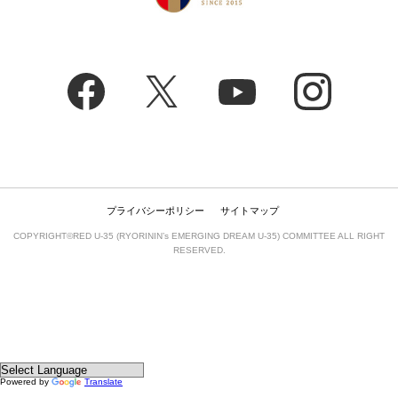
プライバシーポリシー
サイトマップ
COPYRIGHT©RED U-35 (RYORININ’s EMERGING DREAM U-35) COMMITTEE ALL RIGHT
RESERVED.
Powered by
Translate