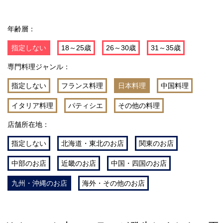
年齢層：
指定しない
18～25歳
26～30歳
31～35歳
専門料理ジャンル：
指定しない
フランス料理
日本料理
中国料理
イタリア料理
パティシエ
その他の料理
店舗所在地：
指定しない
北海道・東北のお店
関東のお店
中部のお店
近畿のお店
中国・四国のお店
九州・沖縄のお店
海外・その他のお店