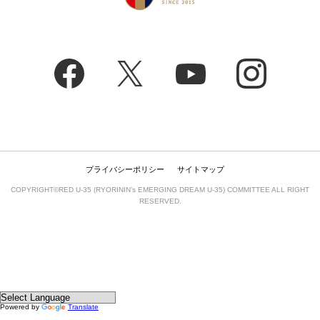
プライバシーポリシー
サイトマップ
COPYRIGHT©RED U-35 (RYORININ’s EMERGING DREAM U-35) COMMITTEE ALL RIGHT
RESERVED.
Powered by
Translate