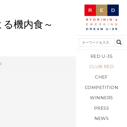
による機内食～
RED U-35
月）
CLUB RED
CHEF
COMPETITION
WINNERS
PRESS
NEWS