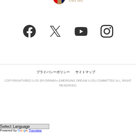
プライバシーポリシー
サイトマップ
COPYRIGHT©RED U-35 (RYORININ’s EMERGING DREAM U-35) COMMITTEE ALL RIGHT
RESERVED.
Powered by
Translate