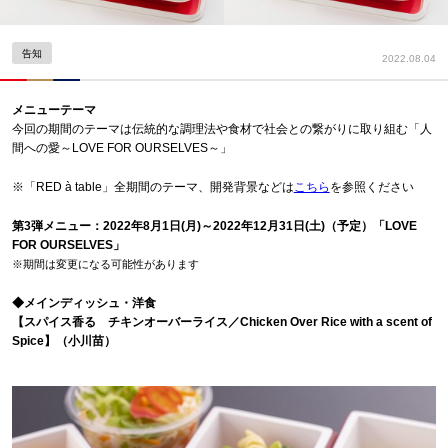
告知
2022.08.04
メニューテーマ
今回の期間のテーマは伝統的な調理法や食材で社会との繋がりに取り組む「人
間への愛～LOVE FOR OURSELVES～」
※「RED à table」全期間のテーマ、開発背景などは
こちら
を参照ください
第3弾メニュー：2022年8月1日(月)～2022年12月31日(土)（予定）「LOVE
FOR OURSELVES」
※期間は変更になる可能性があります
◆メインディッシュ・洋食
【スパイス香る チキンオーバーライス／Chicken Over Rice with a scent of
Spice】（小川苗）