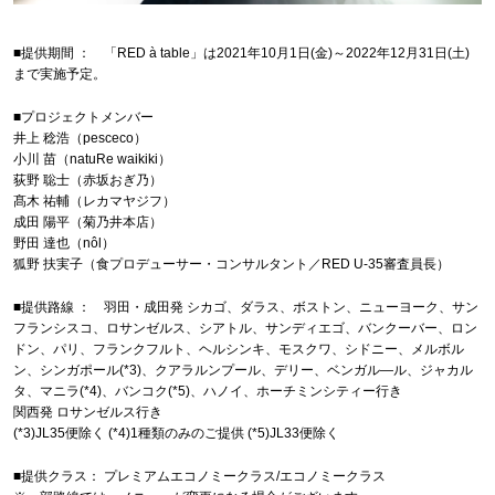
■提供期間 ： 「RED à table」は2021年10月1日(金)～2022年12月31日(土)
まで実施予定。
■プロジェクトメンバー
井上 稔浩（pesceco）
小川 苗（natuRe waikiki）
荻野 聡士（赤坂おぎ乃）
髙木 祐輔（レカマヤジフ）
成田 陽平（菊乃井本店）
野田 達也（nôl）
狐野 扶実子（食プロデューサー・コンサルタント／RED U-35審査員長）
■提供路線 ： 羽田・成田発 シカゴ、ダラス、ボストン、ニューヨーク、サン
フランシスコ、ロサンゼルス、シアトル、サンディエゴ、バンクーバー、ロン
ドン、パリ、フランクフルト、ヘルシンキ、モスクワ、シドニー、メルボル
ン、シンガポール(*3)、クアラルンプール、デリー、ベンガル―ル、ジャカル
タ、マニラ(*4)、バンコク(*5)、ハノイ、ホーチミンシティー行き
関西発 ロサンゼルス行き
(*3)JL35便除く (*4)1種類のみのご提供 (*5)JL33便除く
■提供クラス： プレミアムエコノミークラス/エコノミークラス