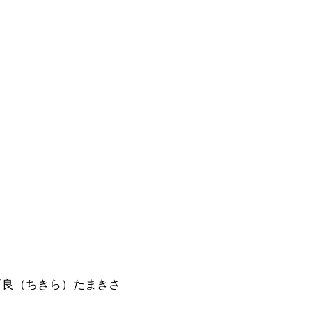
千喜良（ちきら）たまきさ