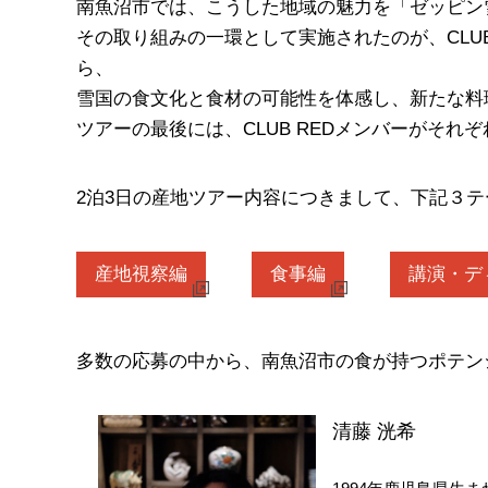
南魚沼市では、こうした地域の魅力を「ゼッピン
その取り組みの一環として実施されたのが、CLU
ら、
雪国の食文化と食材の可能性を体感し、新たな料
ツアーの最後には、CLUB REDメンバーがそ
2泊3日の産地ツアー内容につきまして、下記３
産地視察編
食事編
講演・デ
多数の応募の中から、南魚沼市の食が持つポテン
清藤 洸希