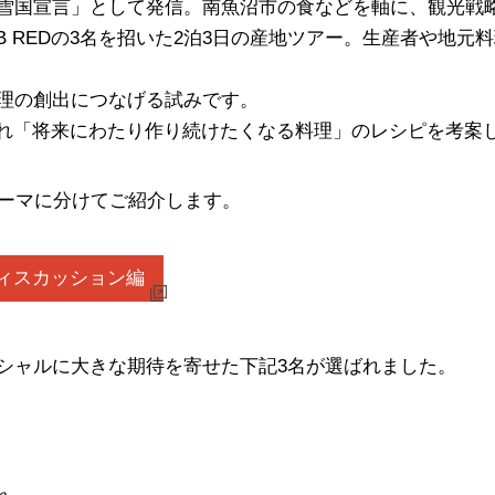
雪国宣言」として発信。南魚沼市の食などを軸に、観光戦
B REDの3名を招いた2泊3日の産地ツアー。生産者や地元
理の創出につなげる試みです。
れぞれ「将来にわたり作り続けたくなる料理」のレシピを考案
テーマに分けてご紹介します。
ィスカッション編
シャルに大きな期待を寄せた下記3名が選ばれました。