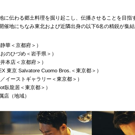
地に伝わる郷土料理を掘り起こし、伝播させることを目指
開催地にちなみ東北および近隣出身の以下6名の精鋭が集結
、静華＜京都府＞）
／おのひづめ＜岩手県＞）
乃井本店＜京都府＞）
Salvatore Cuomo Bros.＜東京都＞）
理／イーストギャラリー＜東京都＞）
dot臥龍居＜東京都＞）
属店（地域）