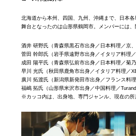
北海道から本州、四国、九州、沖縄まで、日本各
舞台となったのは山形県鶴岡市。メンバーには、
酒井 研野氏（青森県黒石市出身／日本料理／京
菅田 幹郎氏（岩手県遠野市出身／イタリア料理
成田 陽平氏（青森県弘前市出身／日本料理／菊
早川 光氏（秋田県鹿角市出身／イタリア料理／XEX 東京 
廣川 拓渡氏（新潟県新発田市出身／フランス料
福嶋 拓氏（山形県米沢市出身／中国料理／Turan
※カッコ内は、出身地、専門ジャンル、現在の所