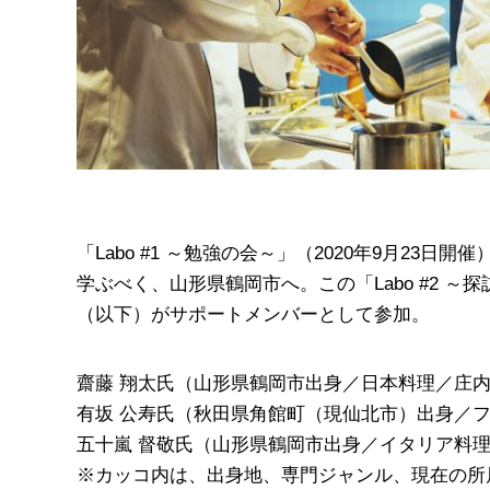
「Labo #1 ～勉強の会～」（2020年9月2
学ぶべく、山形県鶴岡市へ。この「Labo #2 ～
（以下）がサポートメンバーとして参加。
齋藤 翔太氏（山形県鶴岡市出身／日本料理／庄
有坂 公寿氏（秋田県角館町（現仙北市）出身／
五十嵐 督敬氏（山形県鶴岡市出身／イタリア料
※カッコ内は、出身地、専門ジャンル、現在の所