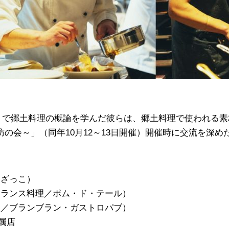
3日開催）で郷土料理の概論を学んだ彼らは、郷土料理で使われ
探訪の会～」（同年10月12～13日開催）開催時に交流を深
内ざっこ）
フランス料理／ポム・ド・テール）
理／ブランブラン・ガストロパブ）
属店