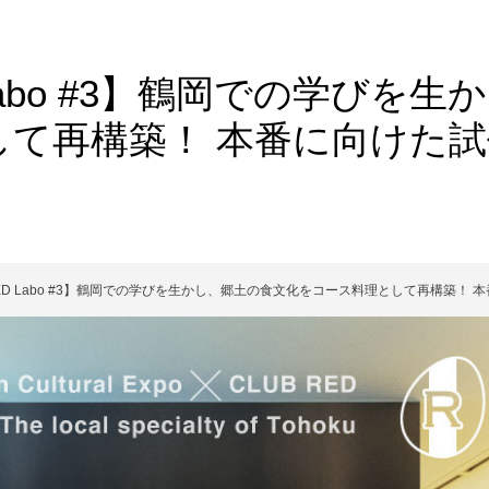
 Labo #3】鶴岡での学びを
して再構築！ 本番に向けた
RED Labo #3】鶴岡での学びを生かし、郷土の食文化をコース料理として再構築！