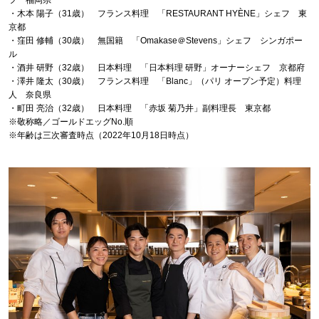
・木本 陽子（31歳） フランス料理 「RESTAURANT HYÈNE」シェフ 東
京都
・窪田 修輔（30歳） 無国籍 「Omakase＠Stevens」シェフ シンガポー
ル
・酒井 研野（32歳） 日本料理 「日本料理 研野」オーナーシェフ 京都府
・澤井 隆太（30歳） フランス料理 「Blanc」（パリ オープン予定）料理
人 奈良県
・町田 亮治（32歳） 日本料理 「赤坂 菊乃井」副料理長 東京都
※敬称略／ゴールドエッグNo.順
※年齢は三次審査時点（2022年10月18日時点）