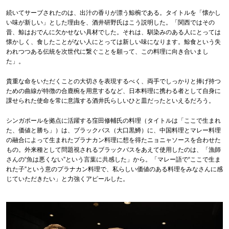
続いてサーブされたのは、出汁の香りが漂う鯨椀である。タイトルを「懐かし
い味が新しい」とした理由を、酒井研野氏はこう説明した。「関西ではその
昔、鯨はおでんに欠かせない具材でした。それは、馴染みのある人にとっては
懐かしく、食したことがない人にとっては新しい味になります。鯨食という失
われつつある伝統を次世代に繋ぐことを願って、この料理に向き合いまし
た」。
貴重な命をいただくことの大切さを表現するべく、両手でしっかりと捧げ持つ
ための曲線が特徴の合鹿椀を用意するなど、日本料理に携わる者として自身に
課せられた使命を常に意識する酒井氏らしいひと皿だったといえるだろう。
シンガポールを拠点に活躍する窪田修輔氏の料理（タイトルは「ここで生まれ
た、価値と勝ち」）は、ブラックバス（大口黒鱒）に、中国料理とマレー料理
の融合によって生まれたプラナカン料理に想を得たニョニャソースを合わせた
もの。外来種として問題視されるブラックバスをあえて使用したのは、「漁師
さんの“魚は悪くない”という言葉に共感した」から。「マレー語で“ここで生ま
れた子”という意のプラナカン料理で、私らしい価値のある料理をみなさんに感
じていただきたい」と力強くアピールした。