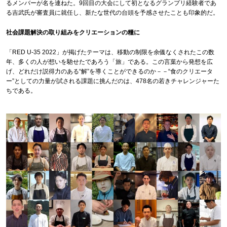
るメンバーが名を連ねた。9回目の大会にして初となるグランプリ経験者であ
る吉武氏が審査員に就任し、新たな世代の台頭を予感させたことも印象的だ。
社会課題解決の取り組みをクリエーションの糧に
「RED U-35 2022」が掲げたテーマは、移動の制限を余儀なくされたこの数
年、多くの人が想いを馳せたであろう「旅」である。この言葉から発想を広
げ、どれだけ説得力のある“解”を導くことができるのか－－“食のクリエータ
ー”としての力量が試される課題に挑んだのは、478名の若きチャレンジャーた
ちである。