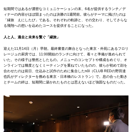
短期間ではあるが濃密なコミュニケーションの末、6名が提供するランチ／デ
ィナーの内容がほぼ固まったのは決勝の1週間前。彼らがテーマに掲げたのは
「縁旅 えにしたび」である。それぞれの軌跡と、その交わり、そしてさらな
る飛翔への想いを込めたコースを提供することになった。
人と人、過去と未来を繋ぐ「縁旅」
迎えた11月14日（月）早朝。最終審査の舞台となった東京・外苑にあるフロリ
レージュの厨房では、11:00開始のランチに向けて、着々と準備が進められて
いた。その様子は整然としたもの。メニューのコンセプトや構成をめぐり、オ
ンラインでは幾度となくミーティングを重ねていたものの、彼らが初めて顔を
合わせたのは前日、仕込みと試作のために集合したnôl（CLUB REDの野田達
也氏がディレクターを務める東京・日本橋のレストラン）で。息の合った動き
とチームの絆は、短期間に築かれたものとは思えないほど強固なものだった。