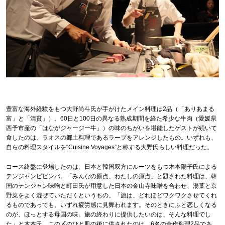
豊富な海外経験をもつ大野尚斗氏が手がけたメイン料理は2品（「ありあまる
富」と「清貧」）。60日と100日の異なる熟成期間を経た希少な牛肉（愛媛県
西予市産の「はながジャージー牛」）の味のちがいを堪能したゲストが続いて
食したのは、ラオスの郷土料理であるラープをアレンジしたもの。いずれも、
自らの料理スタイルを“Cuisine Voyages”と称する大野氏らしい料理だった。
コース終盤に登場したのは、日本と韓国双方にルーツをもつ木本陽子氏による
テンジャンビビンバ。「みんなの原点、わたしの原点」と題された料理は、韓
国のテンジャン味噌と町田氏が用意した日本の金山寺味噌を合わせ、湯葉と京
野菜をよく混ぜていただくというもの。「旅は、どれほどワクワクさせてくれ
るものであっても、いずれ疲労感に見舞われます。そのときにふと恋しくなる
のが、ほっとする母国の味。旅の終わりに提供したいのは、そんな料理でし
た」と木本氏。この〆のひと皿の後に供されたのは、6名の合作料理2品であ