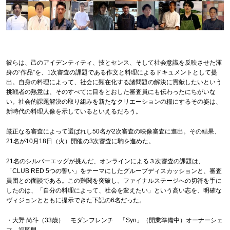
彼らは、己のアイデンティティ、技とセンス、そして社会意識を反映させた渾
身の“作品”を、1次審査の課題である作文と料理によるドキュメントとして提
出。自身の料理によって、社会に顕在化する諸問題の解決に貢献したいという
挑戦者の熱意は、そのすべてに目をとおした審査員にも伝わったにちがいな
い。社会的課題解決の取り組みを新たなクリエーションの糧にするその姿は、
新時代の料理人像を示しているといえるだろう。
厳正なる審査によって選ばれし50名が2次審査の映像審査に進出。その結果、
21名が10月18日（火）開催の3次審査に駒を進めた。
21名のシルバーエッグが挑んだ、オンラインによる３次審査の課題は、
「CLUB RED 5つの誓い」をテーマにしたグループディスカッションと、審査
員団との面談である。この難関を突破し、ファイナルステージへの切符を手に
したのは、「自分の料理によって、社会を変えたい」という高い志を、明確な
ヴィジョンとともに提示できた下記の6名だった。
・大野 尚斗（33歳） モダンフレンチ 「Syn」（開業準備中）オーナーシェ
フ 福岡県