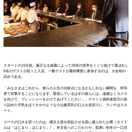
スタートの15分前。厳正なる抽選によって28倍の倍率をくぐり抜けて選ばれし
9名のゲストが続々と入店。一般ゲストが最終審査に参加するのは、大会初の
試みである。
「みなさまはこれから、彼らの人生の分岐点になるかもしれない瞬間を、特等
席で目撃することになります。緊張しているはずの彼らには、遠慮なくカメラ
を向けて、プレッシャーをかけてあげてください」。ゲストと挑戦者双方の張
り詰めた空気をほぐすかのような小山薫堂氏の口上を皮切りに、ランチはスタ
ート。
コースの口火を切ったのは、縄文土器を想起させる器に盛られたお粥（タイト
ルは「はじまり、はじまり」）。米文化へのこだわりや、肌寒い初冬の一口目