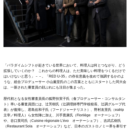
「パラダイムシフトが起きている世界において、料理人は何とつながり、どう
拡張していくのか？ これからの料理人は、ただ美味しい料理をつくるだけで
はいけないと思う」－－。「RED U-35」の存在意義を改めて強調するかのよ
うな、総合プロデューサー 小山薫堂氏のこの言葉とともにスタートした同大会
は、一新された審査員の顔ぶれにも注目が集まった。
歴代初となる女性審査員長の狐野扶実子氏（食プロデューサー・コンサルタン
ト）率いる審査員団には、辻󠄀芳樹氏（辻󠄀調理師専門学校校長、辻󠄀調グループ代
表）が復帰し、君島佐和子氏（フードジャーナリスト）、野村友里氏（eatrip
主宰／料理人）ら女性陣に加え、川手寛康氏（Florilège オーナーシェフ）
や、谷口英司氏（Cuisine régionale L’évo オーナーシェフ）、吉武広樹氏
（Restaurant Sola オーナーシェフ）など、日本のガストロノミー界を牽引す