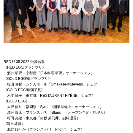
RED U-35 2022 受賞結果
《RED EGG/グランプリ》
酒井 研野（京都府「日本料理 研野」オーナーシェフ）
《GOLD EGG/準グランプリ》
窪田 修輔（シンガポール「Omakase@Stevens」シェフ）
《GOLD EGG/岸朝子賞》
木本 陽子（東京都「RESTAURANT HYÈNE」シェフ）
《GOLD EGG》
大野 尚斗（福岡県「Syn」〈開業準備中〉オーナーシェフ）
澤井 隆太（フランス パリ「Blanc」〈オープン予定〉料理人）
町田 亮治（東京都「赤坂 菊乃井」副料理長）
《滝久雄賞》
北野 ゆりか（フランス パリ「Pilgrim」シェフ）