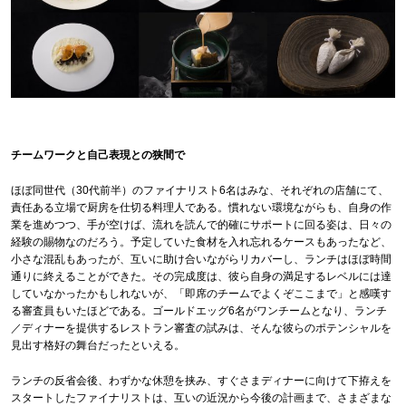
チームワークと自己表現との狭間で
ほぼ同世代（30代前半）のファイナリスト6名はみな、それぞれの店舗にて、
責任ある立場で厨房を仕切る料理人である。慣れない環境ながらも、自身の作
業を進めつつ、手が空けば、流れを読んで的確にサポートに回る姿は、日々の
経験の賜物なのだろう。予定していた食材を入れ忘れるケースもあったなど、
小さな混乱もあったが、互いに助け合いながらリカバーし、ランチはほぼ時間
通りに終えることができた。その完成度は、彼ら自身の満足するレベルには達
していなかったかもしれないが、「即席のチームでよくぞここまで」と感嘆す
る審査員もいたほどである。ゴールドエッグ6名がワンチームとなり、ランチ
／ディナーを提供するレストラン審査の試みは、そんな彼らのポテンシャルを
見出す格好の舞台だったといえる。
ランチの反省会後、わずかな休憩を挟み、すぐさまディナーに向けて下拵えを
スタートしたファイナリストは、互いの近況から今後の計画まで、さまざまな