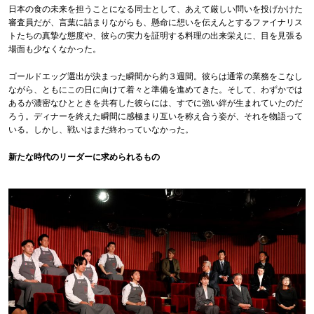
日本の食の未来を担うことになる同士として、あえて厳しい問いを投げかけた
審査員だが、言葉に詰まりながらも、懸命に想いを伝えんとするファイナリス
トたちの真摯な態度や、彼らの実力を証明する料理の出来栄えに、目を見張る
場面も少なくなかった。
ゴールドエッグ選出が決まった瞬間から約３週間。彼らは通常の業務をこなし
ながら、ともにこの日に向けて着々と準備を進めてきた。そして、わずかでは
あるが濃密なひとときを共有した彼らには、すでに強い絆が生まれていたのだ
ろう。ディナーを終えた瞬間に感極まり互いを称え合う姿が、それを物語って
いる。しかし、戦いはまだ終わっていなかった。
新たな時代のリーダーに求められるもの