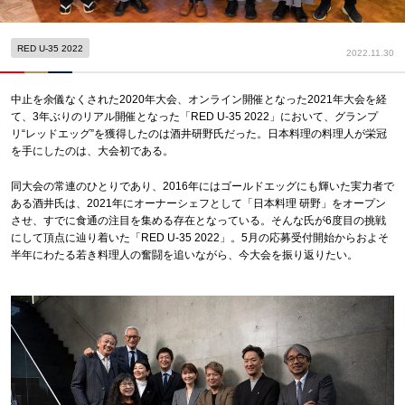
RED U-35 2022
2022.11.30
中止を余儀なくされた2020年大会、オンライン開催となった2021年大会を経
て、3年ぶりのリアル開催となった「RED U-35 2022」において、グランプ
リ“レッドエッグ”を獲得したのは酒井研野氏だった。日本料理の料理人が栄冠
を手にしたのは、大会初である。
同大会の常連のひとりであり、2016年にはゴールドエッグにも輝いた実力者で
ある酒井氏は、2021年にオーナーシェフとして「日本料理 研野」をオープン
させ、すでに食通の注目を集める存在となっている。そんな氏が6度目の挑戦
にして頂点に辿り着いた「RED U-35 2022」。5月の応募受付開始からおよそ
半年にわたる若き料理人の奮闘を追いながら、今大会を振り返りたい。