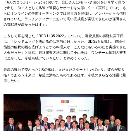
「6人のコラボレーションにおいて、窪田さんは補うべき部分をいち早く見つ
け出し、助っ人として迅速で適切なサポートを先頭に立って実践していた。さ
らにオンラインの事前ミーティングでは発言力を発揮し、メンバーからも信頼
されていた。ランチ／ディナーにおいて高い完成度が実現できたのは窪田さん
の貢献度が高かったはず」。
こうして幕を閉じた「RED U-35 2022」について、審査員長の狐野扶実子氏
は、「レッドエッグを決めるのは本当に難しかった。SDGsを意識し、持続可
能性の解釈の幅を広げようとする料理人が、こんなにもいるのだと実感できた
大会だった」と総括。最終審査方法に関して小山氏は「ワンチーム体制の審査
はよかった。今後も続けていきたい」と締めくくった。
最高の舞台で交わった6名の旅は、まだまだスタートしたばかり。彼らが切り
拓くであろう未来は、希望に満ちたものであるはず。今後のさらなる活躍に期
待したい。