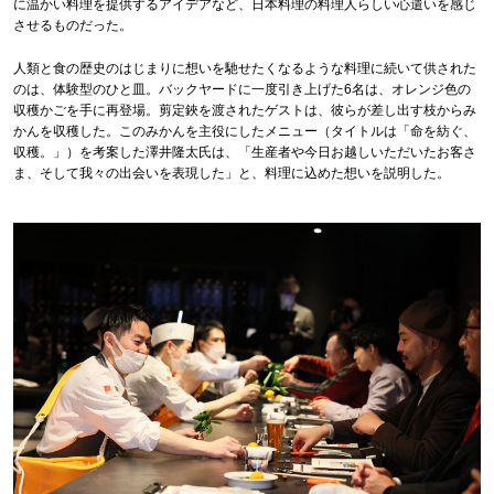
に温かい料理を提供するアイデアなど、日本料理の料理人らしい心遣いを感じ
させるものだった。
人類と食の歴史のはじまりに想いを馳せたくなるような料理に続いて供された
のは、体験型のひと皿。バックヤードに一度引き上げた6名は、オレンジ色の
収穫かごを手に再登場。剪定鋏を渡されたゲストは、彼らが差し出す枝からみ
かんを収穫した。このみかんを主役にしたメニュー（タイトルは「命を紡ぐ、
収穫。」）を考案した澤井隆太氏は、「生産者や今日お越しいただいたお客さ
ま、そして我々の出会いを表現した」と、料理に込めた想いを説明した。