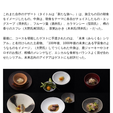
これまた合作のデザート（タイトルは「新たな旅へ」）は、旅立ちの日の朝食
をイメージしたもの。中身は、朝食をテーマに各自がチョイスしたもの－エッ
グスープ（澤井氏）、フルーツ羹（酒井氏）、カラマンシー（窪田氏）、樽の
香りのスフレ（大野氏/町田氏）、茶粥おかき（木本氏/澤井氏）－だった。
最後に、コースを堪能したゲストに手渡されたのは、「未来（みらくる）シリ
アル」と名付けられた土産物。「100年後、1000年後の未来にある宇宙食のよ
うなものをイメージ」（大野氏）してつくられた中身は、鹿ジャーキーやコオ
ロギのお焦げ、柑橘のメレンゲなど、エシカルな食材をバランスよく混ぜ合わ
せたシリアル。未来志向のアイデアはゲストにも好評だった。