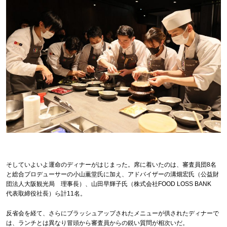
そしていよいよ運命のディナーがはじまった。席に着いたのは、審査員団8名
と総合プロデューサーの小山薫堂氏に加え、アドバイザーの溝畑宏氏（公益財
団法人大阪観光局 理事⻑）、山田早輝子氏（株式会社FOOD LOSS BANK
代表取締役社長）ら計11名。
反省会を経て、さらにブラッシュアップされたメニューが供されたディナーで
は、ランチとは異なり冒頭から審査員からの鋭い質問が相次いだ。