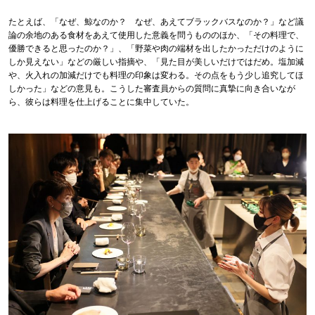
たとえば、「なぜ、鯨なのか？ なぜ、あえてブラックバスなのか？」など議
論の余地のある食材をあえて使用した意義を問うもののほか、「その料理で、
優勝できると思ったのか？」、「野菜や肉の端材を出したかっただけのように
しか見えない」などの厳しい指摘や、「見た目が美しいだけではだめ。塩加減
や、火入れの加減だけでも料理の印象は変わる。その点をもう少し追究してほ
しかった」などの意見も。こうした審査員からの質問に真摯に向き合いなが
ら、彼らは料理を仕上げることに集中していた。