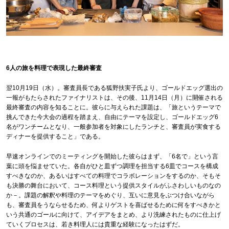
6人の旅を料理で表現した最終審査
翌10月19日（水）。審査員長である狐野扶実子氏より、ゴールドエッグ選出の
一報がもたらされたファイナリストは、その後、11月14日（月）に開催される
最終審査の内容を知ることに。彼らに与えられた課題は、「旅というテーマで
挑んできた今大会の過程を踏まえ、自由にテーマを設定し、ゴールドエッグ6
名がワンチームとなり、一般参加者を対象にしたランチと、審査員が実食する
ディナーを提供すること」である。
早速オンラインでのミーティングを開始した彼らはまず、「6名で」という言
葉に頭を悩ませていた。各自がひと皿ずつ調理を担当する6皿でコースを構成
すべきなのか、あるいはすべての料理でコラボレーションをするのか、そもそ
も決勝の舞台において、コース料理という提供スタイルがふさわしいものなの
か－。課題の解釈や料理のテーマをめぐり、互いに意見をぶつけ合いながら
も、審査員をうならせるため、何よりゲストを喜ばせるために何をすべきかと
いう共通のゴールに向けて、アイデアをまとめ、より洗練されたものに仕上げ
ていくプロセスは、若き料理人には貴重な経験になったはずだ。