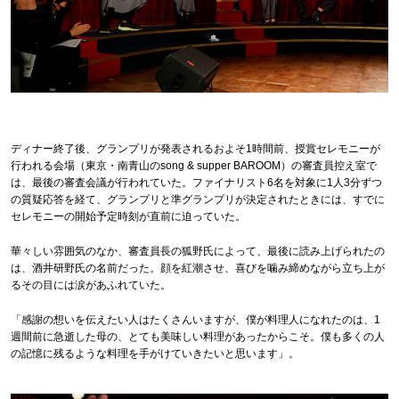
ディナー終了後、グランプリが発表されるおよそ1時間前、授賞セレモニーが
行われる会場（東京・南青山のsong & supper BAROOM）の審査員控え室で
は、最後の審査会議が行われていた。ファイナリスト6名を対象に1人3分ずつ
の質疑応答を経て、グランプリと準グランプリが決定されたときには、すでに
セレモニーの開始予定時刻が直前に迫っていた。
華々しい雰囲気のなか、審査員長の狐野氏によって、最後に読み上げられたの
は、酒井研野氏の名前だった。顔を紅潮させ、喜びを噛み締めながら立ち上が
るその目には涙があふれていた。
「感謝の想いを伝えたい人はたくさんいますが、僕が料理人になれたのは、1
週間前に急逝した母の、とても美味しい料理があったからこそ。僕も多くの人
の記憶に残るような料理を手がけていきたいと思います」。