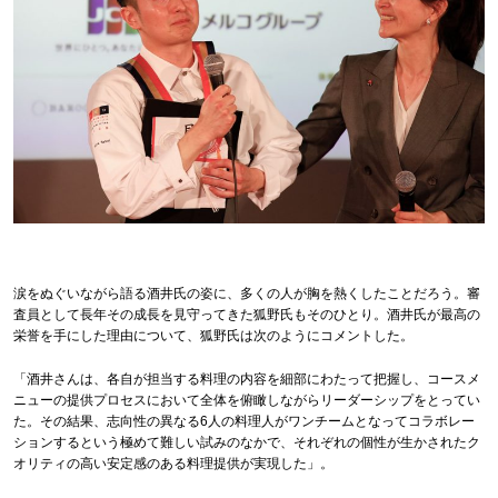
涙をぬぐいながら語る酒井氏の姿に、多くの人が胸を熱くしたことだろう。審
査員として長年その成長を見守ってきた狐野氏もそのひとり。酒井氏が最高の
栄誉を手にした理由について、狐野氏は次のようにコメントした。
「酒井さんは、各自が担当する料理の内容を細部にわたって把握し、コースメ
ニューの提供プロセスにおいて全体を俯瞰しながらリーダーシップをとってい
た。その結果、志向性の異なる6人の料理人がワンチームとなってコラボレー
ションするという極めて難しい試みのなかで、それぞれの個性が生かされたク
オリティの高い安定感のある料理提供が実現した」。