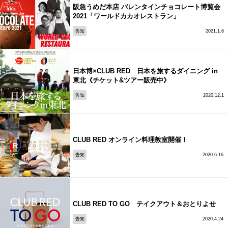
阪急うめだ本店 バレンタインチョコレート博覧会
2021「ワールドカカオレストラン」
告知
2021.1.6
日本博×CLUB RED 日本を旅するダイニング in
東北《チケット&ツアー販売中》
告知
2020.12.1
CLUB RED オンライン料理教室開催！
告知
2020.6.16
CLUB RED TO GO テイクアウト＆おとりよせ
告知
2020.4.24