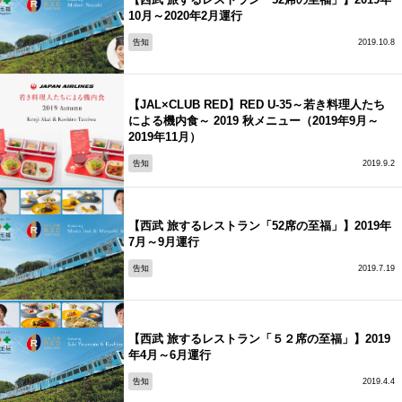
10月～2020年2月運行
告知
2019.10.8
【JAL×CLUB RED】RED U-35～若き料理人たち
による機内食～ 2019 秋メニュー（2019年9月～
2019年11月）
告知
2019.9.2
【西武 旅するレストラン「52席の至福」】2019年
7月～9月運行
告知
2019.7.19
【西武 旅するレストラン「５２席の至福」】2019
年4月～6月運行
告知
2019.4.4