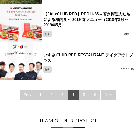
【JAL×CLUB RED】RED U-35～若き料理人たち
による機内食～ 2019 春メニュー（2019年3月～
2019年5月）
告知
2019.3.1
いすみ CLUB RED RESTAURANT テイクアウトプ
ラス
告知
2019.1.30
Prev
1
2
3
4
5
6
Next
TEAM OF RED PROJECT