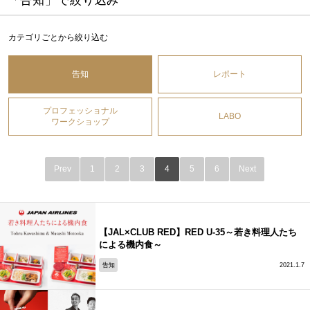
「告知」で絞り込み
カテゴリごとから絞り込む
告知
レポート
プロフェッショナル
LABO
ワークショップ
Prev
1
2
3
4
5
6
Next
【JAL×CLUB RED】RED U-35～若き料理人たち
による機内食～
告知
2021.1.7